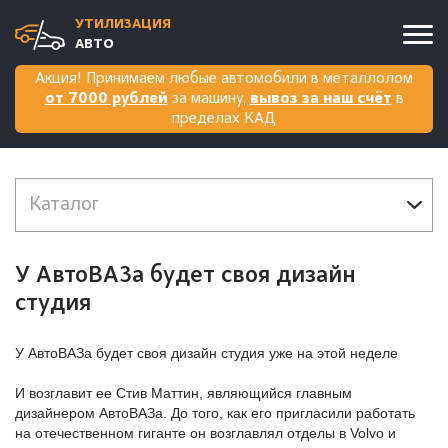
УТИЛИЗАЦИЯ
АВТО
Акция! Принимаем любые автомобили в металлолом
от 7000 рублей
за машину,
вывоз за наш счёт
в
пределах КАД
Каталог
Легковые автомобили
У АвтоВАЗа будет своя дизайн
студия
Сгоревшие автомобили
Автомобили после ДТП
У АвтоВАЗа будет своя дизайн студия уже на этой неделе
И возглавит ее Стив Маттин, являющийся главным
Мотоциклы
дизайнером АвтоВАЗа. До того, как его пригласили работать
на отечественном гиганте он возглавлял отделы в Volvo и
Прицепы