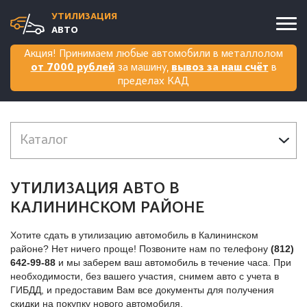
УТИЛИЗАЦИЯ
АВТО
Акция! Принимаем любые автомобили в металлолом
от 7000 рублей
за машину,
вывоз за наш счёт
в
пределах КАД
Каталог
Легковые автомобили
УТИЛИЗАЦИЯ АВТО В
КАЛИНИНСКОМ РАЙОНЕ
Сгоревшие автомобили
Хотите сдать в утилизацию автомобиль в Калининском
Автомобили после ДТП
районе? Нет ничего проще! Позвоните нам по телефону
(812)
642-99-88
и мы заберем ваш автомобиль в течение часа. При
Мотоциклы
необходимости, без вашего участия, снимем авто с учета в
ГИБДД, и предоставим Вам все документы для получения
скидки на покупку нового автомобиля.
Прицепы